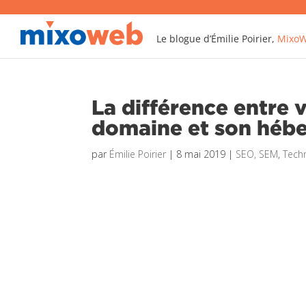
Le blogue d’Émilie Poirier,
Mixo
La différence entre 
domaine et son héb
par
Émilie Poirier
|
8 mai 2019
|
SEO, SEM
,
Tech