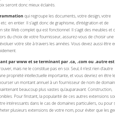
oix seront donc mieux éclairés.
rogrammation
qui regroupe les documents, votre design, votre
tc. en entier. Il s’agit donc de graphisme, d’intégration et de
site Web complet qui est fonctionnel. Il s’agit des meubles et 
rs du choix de votre fournisseur, assurez-vous de choisir une
évoluer votre site à travers les années. Vous devez aussi être 
pidement.
ant par www et se terminant par .ca, .com ou .autre est
trouver, mais ne le constitue pas en soi. Seul, il n’est rien d’autre
 propriété intellectuelle importante, et vous devriez en être l
 débourser un montant annuel à un fournisseur de nom de domain
 maintenant beaucoup plus vastes qu’auparavant. Construction,
bles. Pour l’instant, la popularité de ces autres extensions so
être intéressants dans le cas de domaines particuliers, ou pour 
cheter plusieurs extensions de votre nom, pour éviter que les g