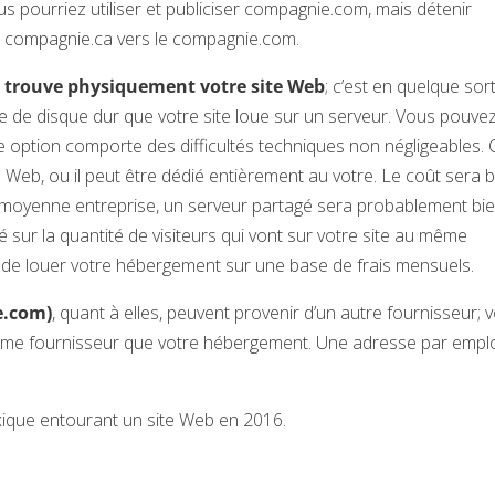
s pourriez utiliser et publiciser compagnie.com, mais détenir
 le compagnie.ca vers le compagnie.com.
se trouve physiquement votre site Web
; c’est en quelque sort
ace de disque dur que votre site loue sur un serveur. Vous pouve
te option comporte des difficultés techniques non négligeables. 
 Web, ou il peut être dédié entièrement au votre. Le coût sera 
ne moyenne entreprise, un serveur partagé sera probablement bi
 sur la quantité de visiteurs qui vont sur votre site au même
de louer votre hébergement sur une base de frais mensuels.
e.com)
, quant à elles, peuvent provenir d’un autre fournisseur; 
même fournisseur que votre hébergement. Une adresse par empl
xique entourant un site Web en 2016.