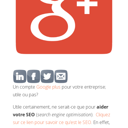
Un compte
Google plus
pour votre entreprise;
utile ou pas?
Utile certainement, ne serait-ce que pour
aider
votre SEO
(
search engine optimisation
).
Cliquez
sur ce lien pour savoir ce qu’est le SEO
. En effet,